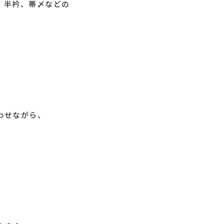
、半衿、帯〆などの
わせながら、