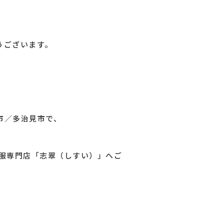
うございます。
市／多治見市で、
呉服専門店「志翠（しすい）」へご